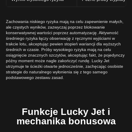
Zachowania niskiego ryzyka mają na celu zapewnienie małych,
ale częstych wyników, zazwyczaj poprzez blokowanie
konserwatywnej wartości poprzez automatyzację. Aktywność
średniego ryzyka łączy obserwację z ręcznymi wyjściami w
trakcie lotu, akceptując pewien stopień wariancji dla wyższych
średnich w czasie. Próby wysokiego ryzyka mają na celu
osiągnięcie znacznych szczytów, akceptując fakt, że pojedynczy
późny moment może nagle zakończyć rundę. Lucky Jet
utrzymuje te ścieżki otwarte jednocześnie, zachęcając osobiste
strategie do naturalnego wyłonienia się z tego samego
podstawowego zestawu zasad.
Funkcje Lucky Jet i
mechanika bonusowa