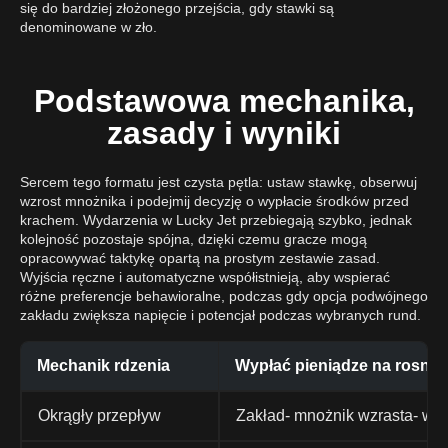
się do bardziej złożonego przejścia, gdy stawki są
denominowane w zło.
Podstawowa mechanika,
zasady i wyniki
Sercem tego formatu jest czysta pętla: ustaw stawkę, obserwuj
wzrost mnożnika i podejmij decyzję o wypłacie środków przed
krachem. Wydarzenia w Lucky Jet przebiegają szybko, jednak
kolejność pozostaje spójna, dzięki czemu gracze mogą
opracowywać taktykę opartą na prostym zestawie zasad.
Wyjścia ręczne i automatyczne współistnieją, aby wspierać
różne preferencje behawioralne, podczas gdy opcja podwójnego
zakładu zwiększa napięcie i potencjał podczas wybranych rund.
Mechanik rdzenia
Wypłać pieniądze na rosną
Okrągły przepływ
Zakład- mnożnik wzrasta- wyp