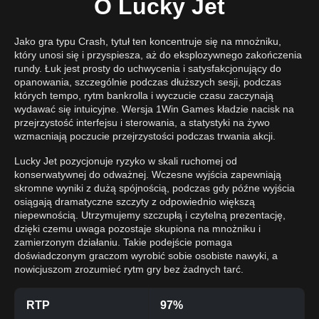
O Lucky Jet
Gra w Lucky Jet Online na Prawdziwe Pieniądze w
Polsce
Jako gra typu Crash, tytuł ten koncentruje się na mnożniku,
który unosi się i przyspiesza, aż do eksplozywnego zakończenia
Depozyty, płatności i odpowiedzialna gra w Polsce
rundy. Łuk jest prosty do uchwycenia i satysfakcjonujący do
opanowania, szczególnie podczas dłuższych sesji, podczas
Mobilna wersja Lucky Jet
których tempo, rytm bankrolla i wyczucie czasu zaczynają
wydawać się intuicyjne. Wersja 1Win Games kładzie nacisk na
przejrzystość interfejsu i sterowania, a statystyki na żywo
wzmacniają poczucie przejrzystości podczas trwania akcji.
Lucky Jet pozycjonuje ryzyko w skali ruchomej od
konserwatywnej do odważnej. Wczesne wyjścia zapewniają
skromne wyniki z dużą spójnością, podczas gdy późne wyjścia
osiągają dramatyczne szczyty z odpowiednio większą
niepewnością. Utrzymujemy szczupłą i czytelną prezentację,
dzięki czemu uwaga pozostaje skupiona na mnożniku i
zamierzonym działaniu. Takie podejście pomaga
doświadczonym graczom wyrobić sobie osobiste nawyki, a
nowicjuszom zrozumieć rytm gry bez żadnych tarć.
RTP
97%