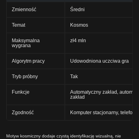
Zmienność
Średni
Temat
Kosmos
Maksymalna
zł4 mln
wygrana
Algorytm pracy
Udowodniona uczciwa gra
Tryb próbny
Tak
Funkcje
Automatyczny zakład, automaty
zakład
Zgodność
Komputer stacjonarny, telefon 
Motyw kosmiczny dodaje czystą identyfikację wizualną, nie