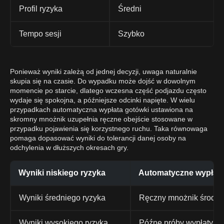
Profil ryzyka
Średni
Tempo sesji
Szybko
Ponieważ wyniki zależą od jednej decyzji, uwaga naturalnie
skupia się na czasie. Do wypadku może dojść w dowolnym
momencie po starcie, dlatego wczesna część podjazdu często
wydaje się spokojna, a późniejsze odcinki napięte. W wielu
przypadkach automatyczna wypłata gotówki ustawiona na
skromny mnożnik uzupełnia ręczne obejście stosowane w
przypadku pojawienia się korzystnego ruchu. Taka równowaga
pomaga dopasować wyniki do tolerancji danej osoby na
odchylenia w dłuższych okresach gry.
Wyniki niskiego ryzyka
Automatyczne wypłaca
Wyniki średniego ryzyka
Ręczny mnożnik środko
Wyniki wysokiego ryzyka
Późne próby wypłaty go