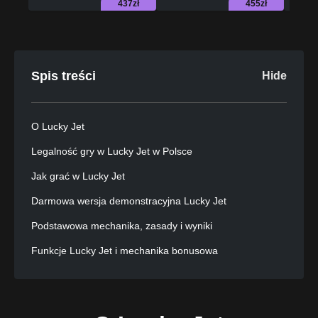
437zł
455zł
Spis treści
Hide
O Lucky Jet
Legalność gry w Lucky Jet w Polsce
Jak grać w Lucky Jet
Darmowa wersja demonstracyjna Lucky Jet
Podstawowa mechanika, zasady i wyniki
Funkcje Lucky Jet i mechanika bonusowa
Lucky Jet RTP, zmienność i maksymalny potencjał
wygranej
Jak odpowiedzialnie podejść do Lucky Jet