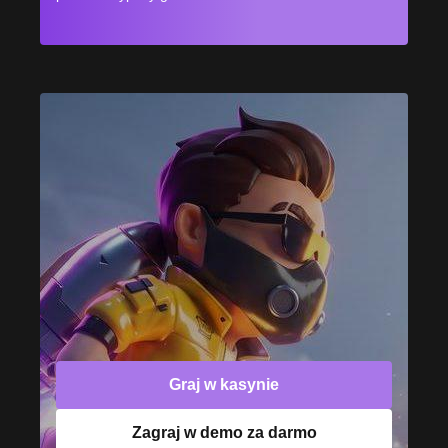
Graj w kasynie
Zagraj w demo za darmo