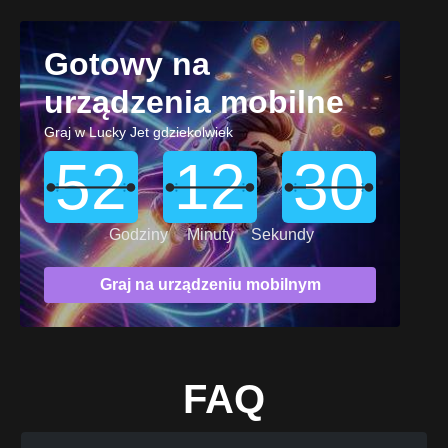
Gotowy na
urządzenia mobilne
Graj w Lucky Jet gdziekolwiek
52
12
28
Godziny
Minuty
Sekundy
Graj na urządzeniu mobilnym
FAQ