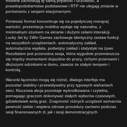
mobilne zachowują tę samą prędkość i uczciwość, a
prawdopodobieństwo podstawowe i RTP nie ulegają zmianie w
porównaniu z sesjami stacjonarnymi.
Ponieważ format koncentruje się na pojedynczej rosnącej
wartości, prezentacja mobilna wydaje się naturalna, z
minimalnym szumem na ekranie i dużymi celami interakcji.
Lucky Jet by 1Win Games zachowuje identyczny zestaw funkcji
na wszystkich urządzeniach- automatyczny zakład,
automatyczna wypłata, podwójny zakład i statystyki na żywo.
Rezultatem jest przenośna sesja, która wygodnie przemieszcza
się między momentami dojazdów do pracy, cichymi przerwami i
dłuższymi odcinkami w domu, zawsze ze stałym tempem i
kontrolą.
Warunki łączności mogą się różnić, dlatego interfejs ma
pozostać stabilny i przewidywalny przy typowych wahaniach
sieci. Kluczowa akcja pozostaje wyśrodkowana i czytelna,
pomagając graczom dokonywać stałych wyborów czasowych,
gdziekolwiek wolą grać. Znajomość różnych urządzeń wzmacnia
pewność siebie i wspiera zdrowe procedury zarówno podczas
sesji finansowanych zł, jak i sesji demonstracyjnych.