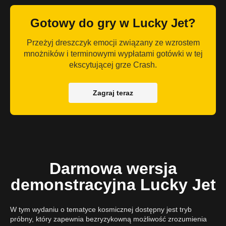
Gotowy do gry w Lucky Jet?
Przeżyj dreszczyk emocji związany ze wzrostem
mnożników i terminowymi wypłatami gotówki w tej
ekscytującej grze Crash.
Zagraj teraz
Darmowa wersja
demonstracyjna Lucky Jet
W tym wydaniu o tematyce kosmicznej dostępny jest tryb
próbny, który zapewnia bezryzykowną możliwość zrozumienia