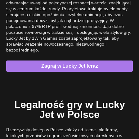
odwracając uwagi od pojedynczej rosnącej wartości znajdującej
się w centrum każdej rundy. Priorytetowo traktujemy elementy
sterujące o niskim opóźnieniu i czytelne animacje, aby czas
podejmowania decyzji był jak najbardziej precyzyjny. W
połączeniu z 97% RTP profil średniej zmienności daje dobre
poczucie równowagi w trakcie sesji, obsługując wiele stylów gry.
Lucky Jet by 1Win Games został zaprojektowany tak, aby
sprawiać wrażenie nowoczesnego, niezawodnego i
bezpośredniego.
Zagraj w Lucky Jet teraz
Legalność gry w Lucky
Jet w Polsce
Rzeczywisty dostęp w Polsce zależy od licencji platformy,
lokalnych przepisów i ograniczeń wiekowych określonych w