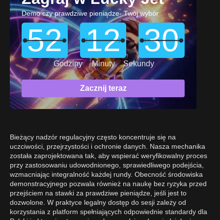
Demo czy prawdziwe pieniądze- Twój wybór
52
12
28
Godziny
Minuty
Sekundy
Zacznij teraz
Bieżący nadzór regulacyjny często koncentruje się na
uczciwości, przejrzystości i ochronie danych. Nasza mechanika
została zaprojektowana tak, aby wspierać weryfikowalny proces
przy zastosowaniu udowodnionego, sprawiedliwego podejścia,
wzmacniając integralność każdej rundy. Obecność środowiska
demonstracyjnego pozwala również na naukę bez ryzyka przed
przejściem na stawki za prawdziwe pieniądze, jeśli jest to
dozwolone. W praktyce legalny dostęp do sesji zależy od
korzystania z platform spełniających odpowiednie standardy dla