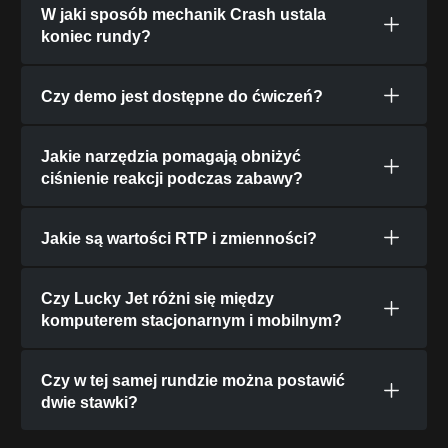
W jaki sposób mechanik Crash ustala
koniec rundy?
Czy demo jest dostępne do ćwiczeń?
Jakie narzędzia pomagają obniżyć
ciśnienie reakcji podczas zabawy?
Jakie są wartości RTP i zmienności?
Czy Lucky Jet różni się między
komputerem stacjonarnym i mobilnym?
Czy w tej samej rundzie można postawić
dwie stawki?