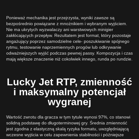
Ponieważ mechanika jest przejrzysta, wyniki zawsze są
bezpośrednio powiązane z mnożnikiem i wybranym wyjściem.
Nie ma ukrytych wyzwalaczy ani warstwowych minigier
zakłócających przepływ. Rezultatem jest format, który pozostaje
angażujący poprzez samodzielne cele- poszukiwanie spójnego
rytmu, testowanie naprzemiennych progów lub odkrywanie
odważniejszych wyjść podczas pewnej passy. Kompozycja i czas
mają większe znaczenie niż cokolwiek innego, runda po rundzie.
Lucky Jet RTP, zmienność
i maksymalny potencjał
wygranej
Wartość zwrotu dla gracza w tym tytule wynosi 97%, co stanowi
solidną podstawę do długoterminowej gry. Średnia zmienność
jest zgodna z elastyczną skalą ryzyka formatu, uwzględniającą
wczesne wyjścia w celu zapewnienia stabilności i późniejsze