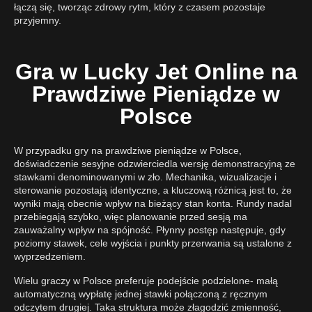
łączą się, tworząc zdrowy rytm, który z czasem pozostaje
przyjemny.
Gra w Lucky Jet Online na
Prawdziwe Pieniądze w
Polsce
W przypadku gry na prawdziwe pieniądze w Polsce,
doświadczenie sesyjne odzwierciedla wersję demonstracyjną ze
stawkami denominowanymi w zło. Mechanika, wizualizacje i
sterowanie pozostają identyczne, a kluczową różnicą jest to, że
wyniki mają obecnie wpływ na bieżący stan konta. Rundy nadal
przebiegają szybko, więc planowanie przed sesją ma
zauważalny wpływ na spójność. Płynny postęp następuje, gdy
poziomy stawek, cele wyjścia i punkty przerwania są ustalone z
wyprzedzeniem.
Wielu graczy w Polsce preferuje podejście podzielone- małą
automatyczną wypłatę jednej stawki połączoną z ręcznym
odczytem drugiej. Taka struktura może złagodzić zmienność,