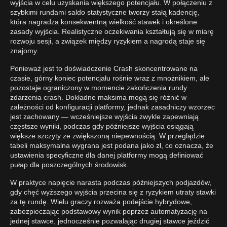
wyjścia w celu uzyskania większego potencjału. W połączeniu z
szybkimi rundami saldo statystyczne tworzy stałą kadencję,
która nagradza konsekwentną wielkość stawek i określone
zasady wyjścia. Realistyczne oczekiwania kształtują się w miarę
rozwoju sesji, a związek między ryzykiem a nagrodą staje się
znajomy.
Ponieważ jest to doświadczenie Crash skoncentrowane na
czasie, górny koniec potencjału rośnie wraz z mnożnikiem, ale
pozostaje ograniczony w momencie zakończenia rundy
zdarzenia crash. Dokładne maksima mogą się różnić w
zależności od konfiguracji platformy, jednak zasadniczy wzorzec
jest zachowany — wcześniejsze wyjścia zwykle zapewniają
częstsze wyniki, podczas gdy późniejsze wyjścia osiągają
większe szczyty ze zwiększoną niepewnością. W przeglądzie
tabeli maksymalna wygrana jest podana jako zł, co oznacza, że
ustawienia specyficzne dla danej platformy mogą definiować
pułap dla poszczególnych środowisk.
W praktyce napięcie narasta podczas późniejszych podjazdów,
gdy chęć wyższego wyjścia przecina się z ryzykiem utraty stawki
za tę rundę. Wielu graczy rozważa podejście hybrydowe,
zabezpieczając podstawowy wynik poprzez automatyzację na
jednej stawce, jednocześnie pozwalając drugiej stawce jeździć